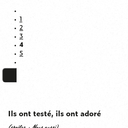
1
2
3
4
5
Ils ont testé, ils ont adoré
(spoiler : Nous aussi)