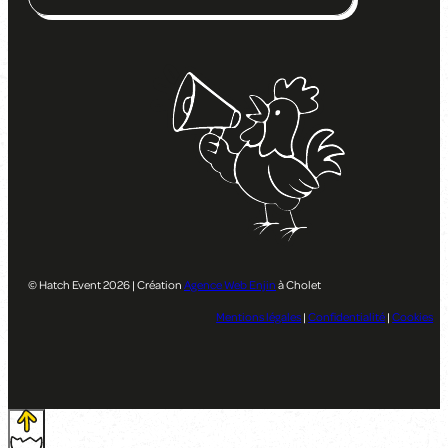
© Hatch Event 2026 | Création
Agence Web Enjin
à Cholet
Mentions légales
|
Confidentialité
|
Cookies