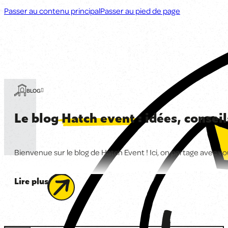
Passer au contenu principal
Passer au pied de page
BLOG
Le blog
Hatch event
: idées, consei
Bienvenue sur le blog de Hatch Event ! Ici, on partage avec v
Que vous soyez en quête d’une activité de team building, d’un
Lire plus