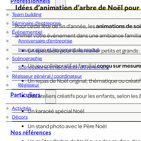
Professionnels
Idées d’animation d’arbre de Noël pour
Team building
Séminaire d'entreprise
Pour cette fête de fin d’année, les
animations de soi
Événementiel
animer votre événement dans une ambiance familia
Anniversaire d’entreprise
Inauguration et lancement de produit
Un spectacle pour émerveiller petits et grands 
Scénographie
Un jeu collaboratif et familial
conçu sur mesure
Scénographie et décoration d'événement
Régisseur général / coordinateur
Un repas de Noël original, thématique ou créatif,
Régisseur
Particuliers
Des ateliers créatifs pour les enfants, selon le
Activités
Un karaoké spécial Noël
Décors
Un stand photo avec le Père Noël
Nos références