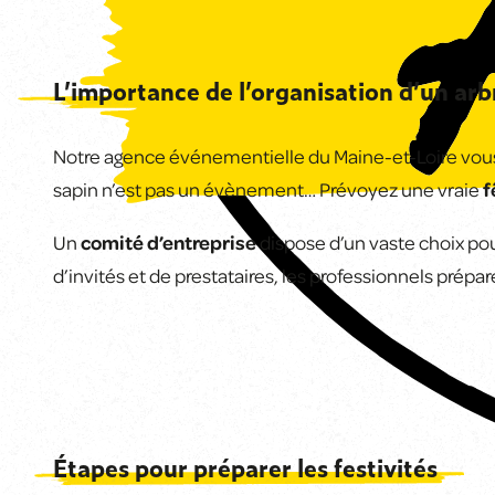
L’importance de l’organisation d’un arb
Notre agence événementielle du Maine-et-Loire v
sapin n’est pas un évènement… Prévoyez une vraie
f
Un
comité d’entreprise
dispose d’un vaste choix pour
d’invités et de prestataires, les professionnels prépa
Étapes pour préparer les festivités