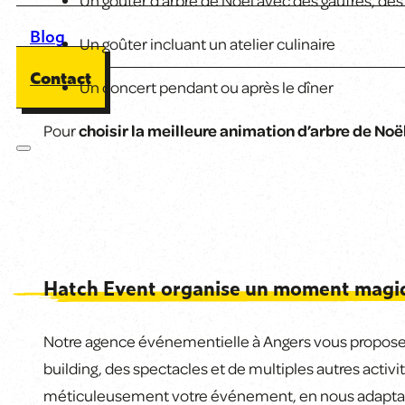
Un goûter d’arbre de Noël avec des gaufres, de
Blog
Un goûter incluant un atelier culinaire
Contact
Un concert pendant ou après le dîner
Pour
choisir la meilleure animation d’arbre de Noë
Hatch Event organise un moment magiq
Notre agence événementielle à Angers vous
propose
building, des spectacles et de multiples autres activ
méticuleusement votre événement, en nous adaptan