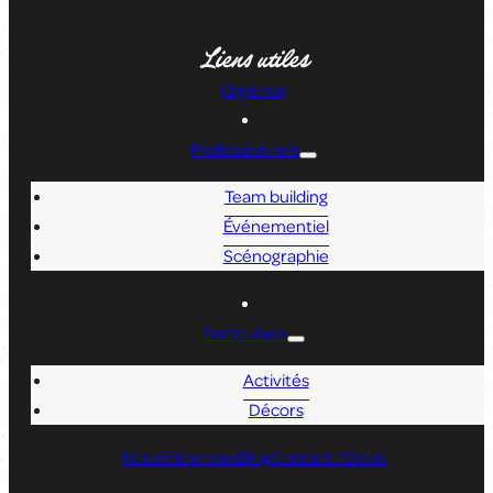
Liens utiles
L'agence
Professionnels
Team building
Événementiel
Scénographie
Particuliers
Activités
Décors
Nos références
Blog
Contact / Devis