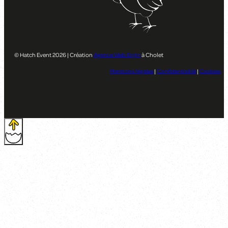
© Hatch Event 2026 | Création
Agence Web Enjin
à Cholet
Mentions légales
|
Confidentialité
|
Cookies