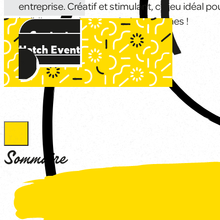
entreprise. Créatif et stimulant, ce jeu idéal p
building prend une myriade de formes !
Contactez
Hatch Event
Sommaire