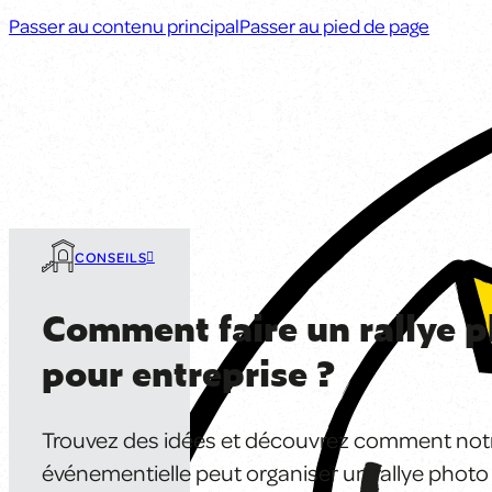
Passer au contenu principal
Passer au pied de page
CONSEILS
Comment faire un rallye 
pour entreprise ?
Trouvez des idées et découvrez comment not
événementielle peut organiser un rallye photo