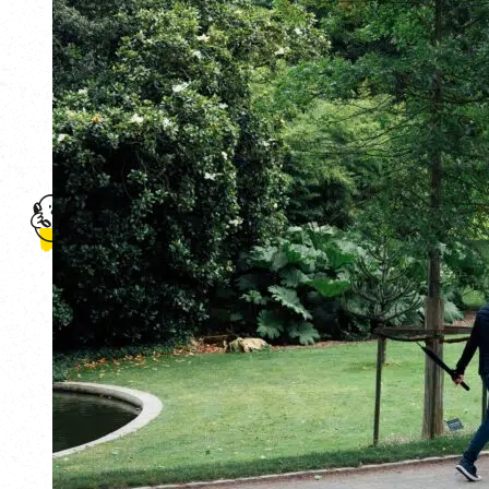
Accueil
L'agence
Professionnels
Team building
Séminaire d'entreprise
Événementiel