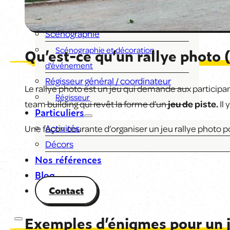
Anniversaire d’entreprise
Inauguration et lancement de produit
Scénographie
Scénographie et décoration
Qu’est-ce qu’un rallye photo 
d'événement
Régisseur général / coordinateur
Le rallye photo est un jeu qui demande aux participant
Régisseur
team building qui revêt la forme d’un
jeu de piste
.
Il 
Particuliers
Activités
Une façon courante d’organiser un jeu rallye photo po
Décors
Nos références
Blog
Contact
Exemples d’énigmes pour un j