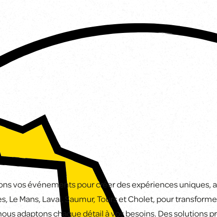
ons vos événements pour créer des expériences uniques, ada
s, Le Mans, Laval, Saumur, Tours et Cholet, pour transformer
 nous adaptons chaque détail à vos besoins. Des solutions prê