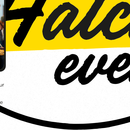
ur
ue