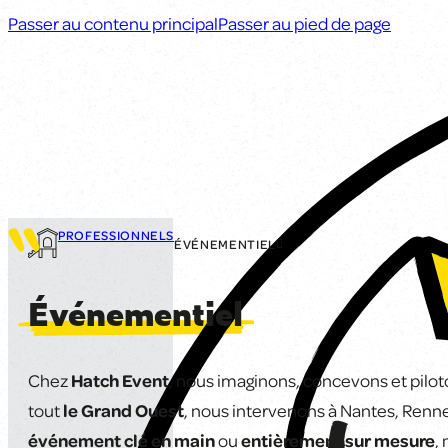
Passer au contenu principal
Passer au pied de page
PROFESSIONNELS
ÉVÉNEMENTIEL
Événementiel
Chez
Hatch Event
, nous imaginons, concevons et pilot
tout
le Grand Ouest
, nous intervenons à Nantes, Renne
événement clé en main
ou
entièrement sur mesure
,