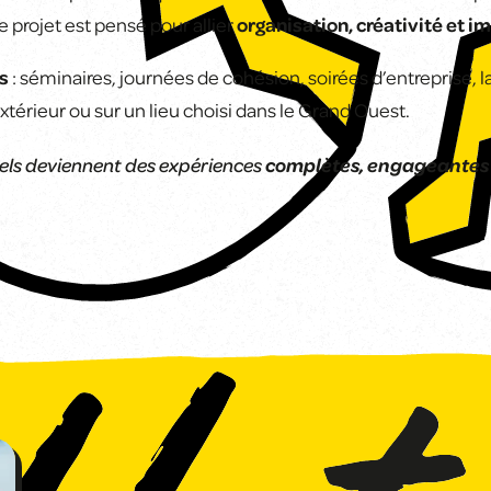
 projet est pensé pour allier
organisation, créativité et i
s
: séminaires, journées de cohésion, soirées d’entreprise,
xtérieur ou sur un lieu choisi dans le Grand Ouest.
els deviennent des expériences
complètes, engageantes 