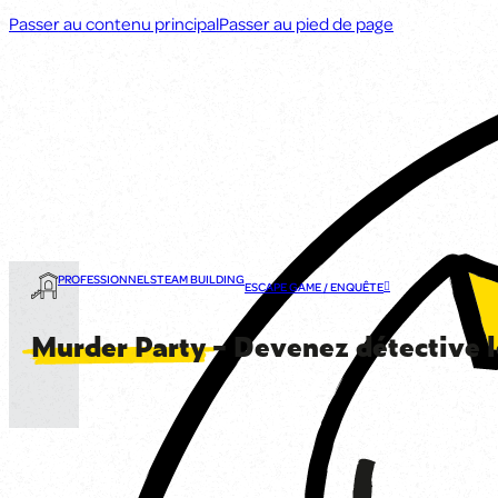
Passer au contenu principal
Passer au pied de page
PROFESSIONNELS
TEAM BUILDING
ESCAPE GAME / ENQUÊTE
Murder Party
– Devenez détective l