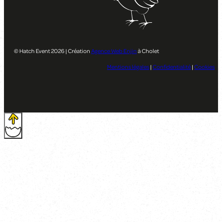
© Hatch Event 2026 | Création
Agence Web Enjin
à Cholet
Mentions légales
|
Confidentialité
|
Cookies