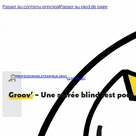
Passer au contenu principal
Passer au pied de page
PROFESSIONNELS
TEAM BUILDING
CLASSIQUE
Groov’
– Une soirée blind test pour