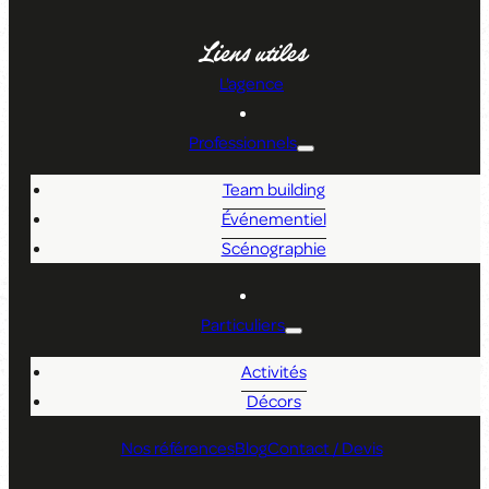
Liens utiles
L'agence
Professionnels
Team building
Événementiel
Scénographie
Particuliers
Activités
Décors
Nos références
Blog
Contact / Devis