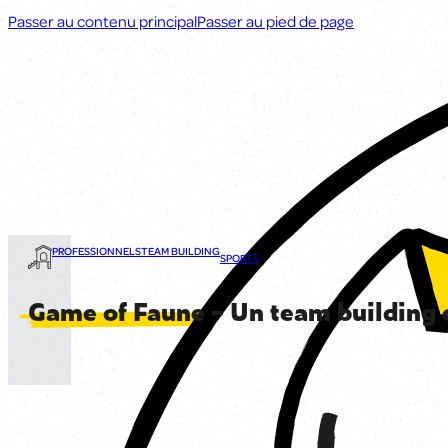
Passer au contenu principal
Passer au pied de page
PROFESSIONNELS
TEAM BUILDING
SPORT
Game of Faune
– Un team building c