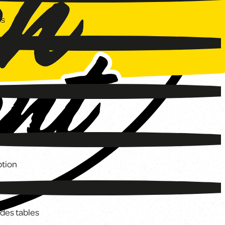
es
tion
des tables