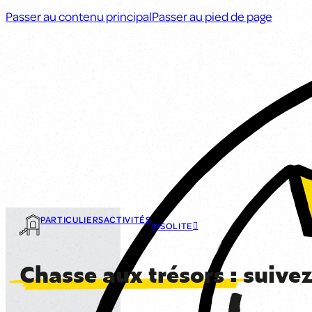
Passer au contenu principal
Passer au pied de page
PARTICULIERS
ACTIVITÉS
INSOLITE
Chasse aux trésors :
suivez 