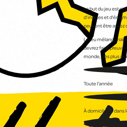
Le but du jeu est si
d’indices et d’énigm
peuvent être assez 
Le jeu mélange hab
devrez faire preuve
monde, des plus jeu
Toute l’année
À domicile ou dans le