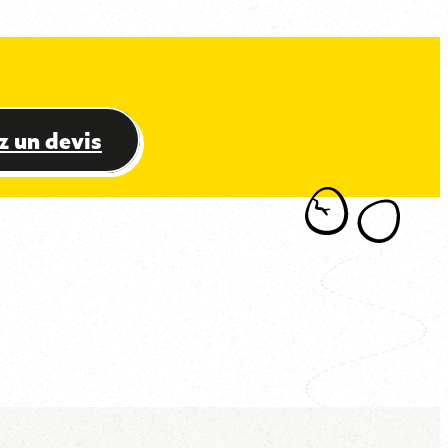
ercer tous les mystères ?
 un devis