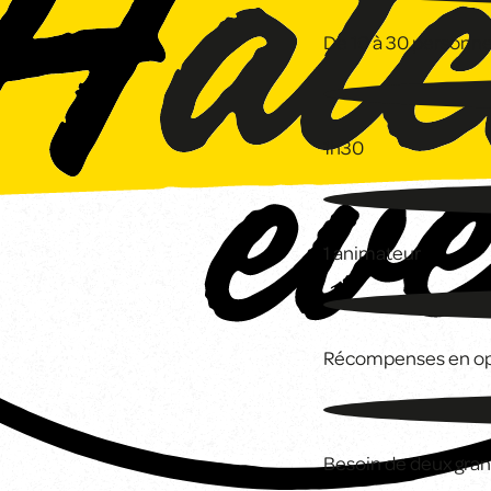
De 10 à 30 personn
1h30
1 animateur
Récompenses en op
Besoin de deux gran