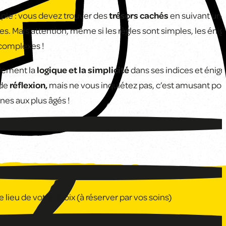
mple : vous devez trouver des
trésors cachés
en suivant une
es. Mais attention, même si les règles sont simples, les éni
complexes !
ilement la
logique et la simplicité
dans ses indices et énig
 de
réflexion
,
mais ne vous inquiétez pas, c’est amusant pour
nes aux plus âgés !
 lieu de votre choix (à réserver par vos soins)