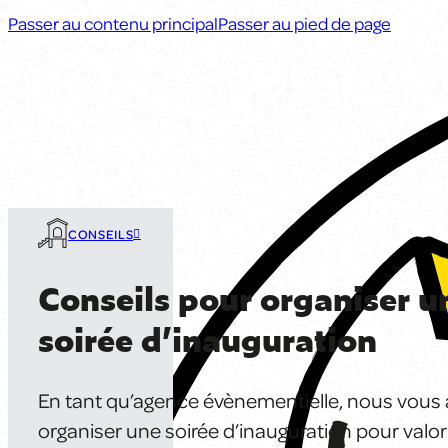
Passer au contenu principal
Passer au pied de page
CONSEILS
Conseils pour organiser u
soirée d’inauguration
En tant qu’agence évènementielle, nous vous 
organiser une soirée d’inauguration pour valor