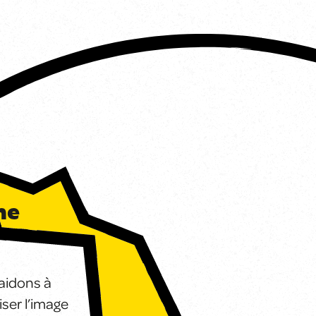
ne
aidons à
iser l’image