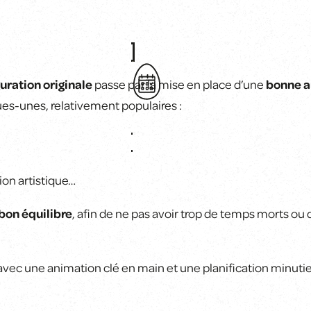
uration originale
passe par la mise en place d’une
bonne a
ues-unes, relativement populaires :
ion artistique…
bon équilibre
, afin de ne pas avoir trop de temps morts ou q
ec une animation clé en main et une planification minuti