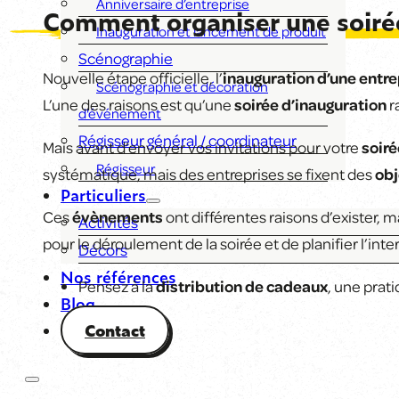
Anniversaire d’entreprise
Comment organiser une soirée
Inauguration et lancement de produit
Scénographie
Nouvelle étape officielle, l’
inauguration d’une entre
Scénographie et décoration
L’une des raisons est qu’une
soirée d’inauguration
r
d'événement
Régisseur général / coordinateur
Mais avant d’envoyer vos invitations pour votre
soiré
Régisseur
systématique, mais des entreprises se fixent des
obj
Particuliers
Ces
évènements
ont différentes raisons d’exister, 
Activités
pour le déroulement de la soirée et de planifier l’int
Décors
Nos références
Pensez à la
distribution de cadeaux
, une prati
Blog
Contact