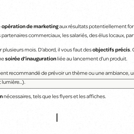
e
opération de marketing
aux résultats potentiellement fo
 partenaires commerciaux, les salariés, des élus locaux, par
plusieurs mois. D’abord, il vous faut des
objectifs précis
.
une
soirée d’inauguration
liée au lancement d’un produit.
vement recommandé de prévoir un thème ou une ambiance,
t lumière…).
n
nécessaires, tels que les flyers et les affiches.